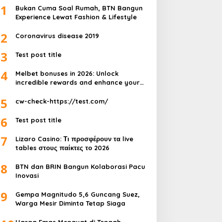
1
Bukan Cuma Soal Rumah, BTN Bangun
Experience Lewat Fashion & Lifestyle
2
Coronavirus disease 2019
3
Test post title
4
Melbet bonuses in 2026: Unlock
incredible rewards and enhance your
gameplay
5
cw-check-https://test.com/
6
Test post title
7
Lizaro Casino: Τι προσφέρουν τα live
tables στους παίκτες το 2026
8
BTN dan BRIN Bangun Kolaborasi Pacu
Inovasi
9
Gempa Magnitudo 5,6 Guncang Suez,
Warga Mesir Diminta Tetap Siaga