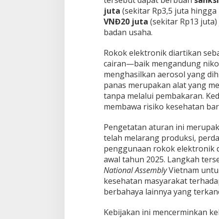
tersebut dapat berbuah
sanks
u
juta
(sekitar Rp3,5 juta hingga 
h
VNĐ20 juta
(sekitar Rp13 juta)
a
badan usaha.
n
J
u
Rokok elektronik diartikan s
t
cairan—baik mengandung niko
a
menghasilkan aerosol yang di
D
panas merupakan alat yang m
o
tanpa melalui pembakaran. Ke
n
g
membawa risiko kesehatan baru
Pengetatan aturan ini merupak
telah melarang produksi, perd
penggunaan rokok elektronik 
awal tahun 2025. Langkah terse
National Assembly
Vietnam untu
kesehatan masyarakat terhadap
berbahaya lainnya yang terka
Kebijakan ini mencerminkan ke