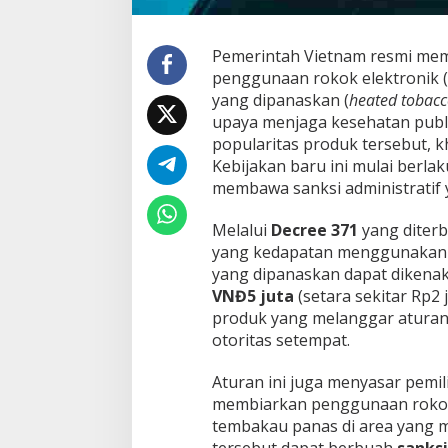
n
g
g
Pemerintah Vietnam resmi mem
a
penggunaan rokok elektronik (
V
yang dipanaskan (
heated tobacc
a
upaya menjaga kesehatan publ
p
e
popularitas produk tersebut, 
,
Kebijakan baru ini mulai berla
D
membawa sanksi administratif 
e
n
Melalui
Decree 371
yang diterb
d
a
yang kedapatan menggunakan 
M
yang dipanaskan dapat dikena
e
VNĐ5 juta
(setara sekitar Rp2 j
n
produk yang melanggar aturan
c
a
otoritas setempat.
p
a
Aturan ini juga menyasar pemil
i
membiarkan penggunaan rokok
P
tembakau panas di area yang 
u
l