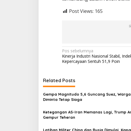
Post Views:
165
I
N
Pos sebelumnya
Kinerja Industri Nasional Stabil, Inde
a
Kepercayaan Sentuh 51,9 Poin
v
i
Related Posts
g
a
Gempa Magnitudo 5,6 Guncang Suez, Warga
s
Diminta Tetap Siaga
i
Ketegangan AS-Iran Memanas Lagi, Trump 
p
Gempur Teheran
o
Latihan Militer China dan Rusia Dimulai, Kapa