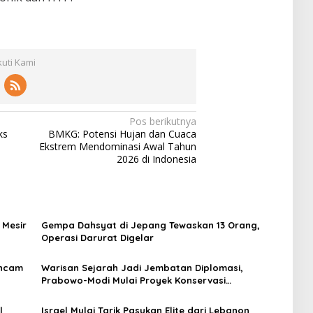
5
p
.
d
9
e
1
s
2
M
kuti Kami
S
e
o
r
r
a
e
h
I
Pos berikutnya
P
n
ks
BMKG: Potensi Hujan dan Cuaca
u
i
Ekstrem Mendominasi Awal Tahun
t
2026 di Indonesia
i
h
 Mesir
Gempa Dahsyat di Jepang Tewaskan 13 Orang,
Operasi Darurat Digelar
Ancam
Warisan Sejarah Jadi Jembatan Diplomasi,
Prabowo-Modi Mulai Proyek Konservasi
Prambanan
l
Israel Mulai Tarik Pasukan Elite dari Lebanon