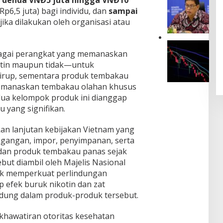
i denda VNĐ5 juta hingga VNĐ10
m
u
l
Rp6,5 juta) bagi individu, dan
sampai
a
r
e
s
 jika dilakukan oleh organisasi atau
b
m
M
a
a
e
y
h
I
n
a
,
ebagai perangkat yang memanaskan
n
g
S
Y
v
tin maupun tidak—untuk
u
e
e
e
a
hirup, sementara produk tembakau
b
n
s
t
emanaskan tembakau olahan khusus
u
T
t
d
t
e
dua kelompok produk ini dianggap
o
i
P
t
 yang signifikan.
r
T
e
a
K
e
n
p
e
n
an lanjutan kebijakan Vietnam yang
y
B
m
g
agangan, impor, penyimpanan, serta
a
e
b
a
l
r
dan produk tembakau panas sejak
a
h
u
t
but diambil oleh Majelis Nasional
l
P
r
a
i
e
k memperkuat perlindungan
a
h
B
l
 efek buruk nikotin dan zat
n
a
o
e
G
ndung dalam produk-produk tersebut.
n
r
m
a
d
o
a
s
i
khawatiran otoritas kesehatan
n
h
d
T