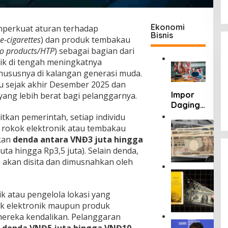
Ekonomi
perkuat aturan terhadap
Bisnis
e-cigarettes
) dan produk tembakau
o products/HTP
) sebagai bagian dari
ik di tengah meningkatnya
khususnya di kalangan generasi muda.
ku sejak akhir Desember 2025 dan
Impor
yang lebih berat bagi pelanggarnya.
Daging
dan
itkan pemerintah, setiap individu
Susu
K
rokok elektronik atau tembakau
u
Thailand
kan
denda antara VNĐ3 juta hingga
r
Berpote
uta hingga Rp3,5 juta). Selain denda,
s
nsi
 akan disita dan dimusnahkan oleh
R
Ganggu
u
H
Neraca
p
a
Perdag
i
r
ik atau pengelola lokasi yang
angan
a
g
 elektronik maupun produk
RI
h
a
mereka kendalikan. Pelanggaran
M
E
P
e