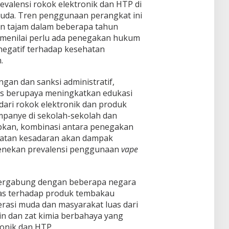
g
a
valensi rokok elektronik dan HTP di
a
e
S
n
uda. Tren penggunaan perangkat ini
n
n
a
H
B
n tajam dalam beberapa tahun
g
h
a
e
a
 menilai perlu ada penegakan hukum
a
r
r
h
m
negatif terhadap kesehatan
g
a
G
,
a
.
s
e
I
M
S
j
H
i
u
gan dan sanksi administratif,
o
S
n
b
l
us berupaya meningkatkan edukasi
G
y
s
a
M
 dari rokok elektronik dan produk
a
i
k
e
k
panye di sekolah-sekolah dan
d
P
n
D
pkan, kombinasi antara penegakan
i
a
g
u
K
s
katan kesadaran akan dampak
u
n
i
a
enekan prevalensi penggunaan
vape
a
i
n
r
t
a
i
k
L
e
bergabung dengan beberapa negara
e
L
w
as terhadap produk tembakau
e
a
erasi muda dan masyarakat luas dari
v
t
e
in dan zat kimia berbahaya yang
K
l
onik dan HTP.
o