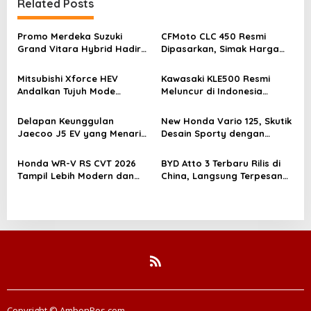
Related Posts
a
s
Promo Merdeka Suzuki
CFMoto CLC 450 Resmi
Grand Vitara Hybrid Hadir
Dipasarkan, Simak Harga
i
Sepanjang Agustus 2026
dan Spesifikasinya
p
Mitsubishi Xforce HEV
Kawasaki KLE500 Resmi
o
Andalkan Tujuh Mode
Meluncur di Indonesia
Berkendara dan Konsumsi
dengan DNA Paris-Dakar
s
BBM 1.172 Km
Delapan Keunggulan
New Honda Vario 125, Skutik
Jaecoo J5 EV yang Menarik
Desain Sporty dengan
untuk Berbagai Kalangan
Performa Mesin Irit Tetap
Bertenaga
Honda WR-V RS CVT 2026
BYD Atto 3 Terbaru Rilis di
Tampil Lebih Modern dan
China, Langsung Terpesan
Premium
30 Ribu Unit
Copyright © AmbonPos.com