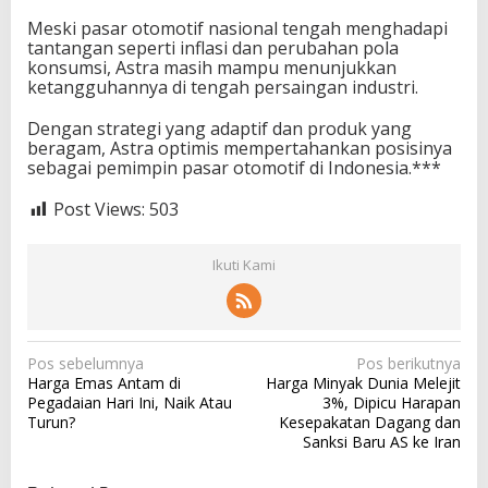
Meski pasar otomotif nasional tengah menghadapi
tantangan seperti inflasi dan perubahan pola
konsumsi, Astra masih mampu menunjukkan
ketangguhannya di tengah persaingan industri.
Dengan strategi yang adaptif dan produk yang
beragam, Astra optimis mempertahankan posisinya
sebagai pemimpin pasar otomotif di Indonesia.***
Post Views:
503
Ikuti Kami
N
Pos sebelumnya
Pos berikutnya
Harga Emas Antam di
Harga Minyak Dunia Melejit
a
Pegadaian Hari Ini, Naik Atau
3%, Dipicu Harapan
v
Turun?
Kesepakatan Dagang dan
Sanksi Baru AS ke Iran
i
g