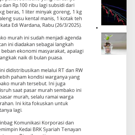
K
P
r
u dan Rp.100 ribu lagi subsidi dari
a
a
S
kg beras, 1 liter minyak goreng, 1 kg
b
s
e
a
kaleng susu kental manis, 1 kotak teh
a
n
r
 kata Edi Wardana, Rabu (26/3/2025).
r
t
P
S
u
R
H
a
h
ako murah ini sudah menjadi agenda
A
K
h
R
P
tan ini diadakan sebagai langkah
9
a
p
B
0
beban ekonomi masyarakat, apalagi
m
1
N
P
angkak naik di bulan puasa.
B
8
2
e
e
.
0
r
r
0
i didistribusikan melalui RT dan RW
2
s
g
0
7
lebih paham kondisi warganya yang
e
a
0
D
n
ko murah tersebut. Ini juga
i
p
i
K
isruh saat pasar murah sembako ini
r
e
s
a
a
r
pasar murah, selalu ramai warga
e
r
h
D
rahan. Ini kita fokuskan untuk
p
y
,
o
a
a
anya lagi.
I
l
k
w
H
a
a
a
 Pinbag Komunikasi Korporasi dan
S
r
t
n
G
A
 Pemimpin Kedai BRK Syariah Tenayan
i
T
N
S