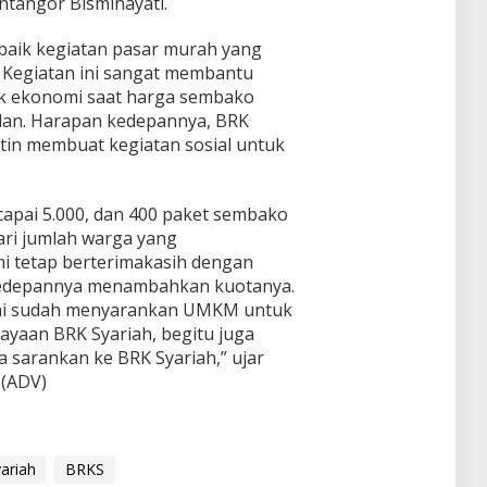
tangor Bismihayati.
,
o
a
,
T
k
i
I
a
o
aik kegiatan pasar murah yang
k
n
r
p
. Kegiatan ini sangat membantu
k
i
g
e
e
R
k ekonomi saat harga sembako
e
d
5
e
dan. Harapan kedepannya, BRK
t
i
.
s
P
a
utin membuat kegiatan sosial untuk
8
p
e
,
7
o
r
G
5
n
t
o
U
s
capai 5.000, dan 400 paket sembako
u
T
s
R
ari jumlah warga yang
m
o
a
e
b
B
 tetap berterimakasih dengan
i
s
u
e
 kedepannya menambahkan kuotanya.
4
m
h
r
9
 ini sudah menyarankan UMKM untuk
i
a
i
4
B
aan BRK Syariah, begitu juga
n
K
E
a
E
 sarankan ke BRK Syariah,” ujar
l
m
n
k
a
 (ADV)
i
k
o
r
t
I
n
i
e
n
o
f
n
d
m
i
M
o
ariah
BRKS
i
k
e
n