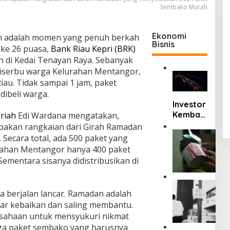
Sembako Murah
Ekonomi
 adalah momen yang penuh berkah
Bisnis
 ke 26 puasa,
Bank Riau Kepri (BRK)
 di Kedai Tenayan Raya. Sebanyak
iserbu warga Kelurahan Mentangor,
au. Tidak sampai 1 jam, paket
dibeli warga.
Investor
Kembali
riah
Edi Wardana mengatakan,
Borong
pakan rangkaian dari Girah Ramadan
Saham,
R
 Secara total, ada 500 paket yang
u
IHSG
rahan Mentangor hanya 400 paket
p
Mengua
Sementara sisanya didistribusikan di
i
t ke
a
Level
h
V
5.912
H
ita berjalan lancar. Ramadan adalah
i
Sore Ini
a
r
ar kebaikan dan saling membantu.
m
a
rusahaan untuk mensyukuri nikmat
p
l
rga paket sembako yang harusnya
i