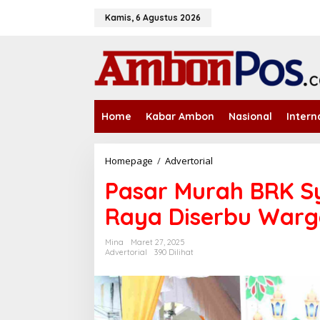
L
e
Kamis, 6 Agustus 2026
w
a
t
i
k
e
k
Home
Kabar Ambon
Nasional
Intern
o
n
t
e
Homepage
/
Advertorial
P
n
a
Pasar Murah BRK Sy
s
a
Raya Diserbu War
r
M
u
Mina
Maret 27, 2025
r
Advertorial
390 Dilihat
a
h
B
R
K