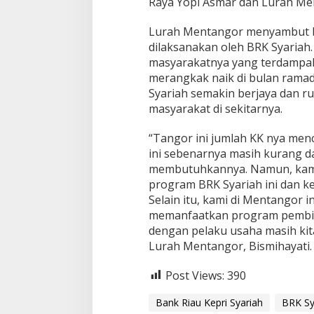
Raya Yopi Asmar dan Lurah Men
Lurah Mentangor menyambut b
dilaksanakan oleh BRK Syariah
masyarakatnya yang terdampa
merangkak naik di bulan rama
Syariah semakin berjaya dan r
masyarakat di sekitarnya.
“Tangor ini jumlah KK nya men
ini sebenarnya masih kurang d
membutuhkannya. Namun, kami
program BRK Syariah ini dan
Selain itu, kami di Mentangor
memanfaatkan program pembiay
dengan pelaku usaha masih kita
Lurah Mentangor, Bismihayati.
Post Views:
390
Bank Riau Kepri Syariah
BRK Sy