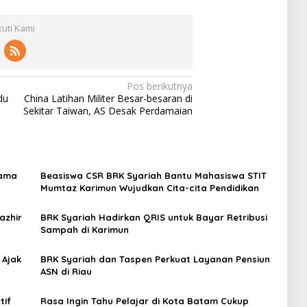
I
a
n
e
n
s
g
s
d
kuti Kami
i
h
i
o
R
i
a
n
e
j
e
s
a
s
m
u
Pos berikutnya
i
i
du
China Latihan Militer Besar-besaran di
a
Sekitar Taiwan, AS Desak Perdamaian
C
a
p
a
i
6
tama
Beasiswa CSR BRK Syariah Bantu Mahasiswa STIT
,
Mumtaz Karimun Wujudkan Cita-cita Pendidikan
5
P
azhir
BRK Syariah Hadirkan QRIS untuk Bayar Retribusi
e
Sampah di Karimun
r
s
 Ajak
BRK Syariah dan Taspen Perkuat Layanan Pensiun
e
ASN di Riau
n
tif
Rasa Ingin Tahu Pelajar di Kota Batam Cukup