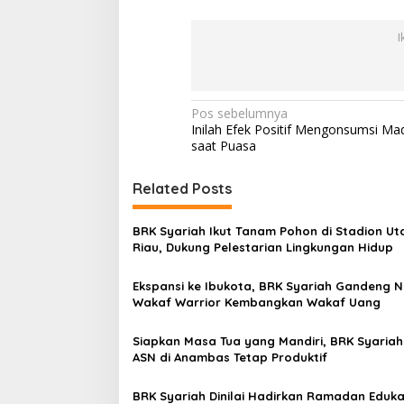
I
N
Pos sebelumnya
Inilah Efek Positif Mengonsumsi Ma
a
saat Puasa
v
i
Related Posts
g
BRK Syariah Ikut Tanam Pohon di Stadion U
a
Riau, Dukung Pelestarian Lingkungan Hidup
s
Ekspansi ke Ibukota, BRK Syariah Gandeng N
i
Wakaf Warrior Kembangkan Wakaf Uang
p
o
Siapkan Masa Tua yang Mandiri, BRK Syariah
ASN di Anambas Tetap Produktif
s
BRK Syariah Dinilai Hadirkan Ramadan Eduka