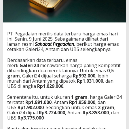
PT Pegadaian merilis data terbaru harga emas hari
ini, Senin, 9 Juni 2025. Sebagaimana dilihat dari
laman resmi
Sahabat Pegadaian
, berikut harga emas
cetakan Galeri24, Antam dan UBS selengkapnya:
Berdasarkan data terbaru, emas
merk
Galeri24
menawarkan harga paling kompetitif
dibandingkan dua merek lainnya. Untuk emas
0,5
gram
, Galeri24 dijual seharga
Rp992.000
, lebih
murah dari Antam yang dipatok
Rp1.031.000
, dan
UBS di angka
Rp1.029.000
.
Sementara itu, untuk ukuran
1 gram
, harga Galeri24
tercatat
Rp1.891.000
, Antam
Rp1.958.000
, dan
UBS
Rp1.902.000
. Sedangkan untuk emas
2 gram
,
Galeri24 dijual
Rp3.724.000
, Antam
Rp3.853.000
, dan
UBS
Rp3.775.000
.
Bagi calon investor yang berminat melakukan