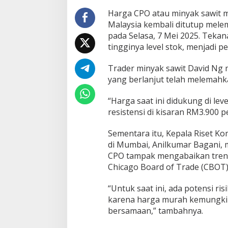
T
Harga CPO atau minyak sawit m
e
Malaysia kembali ditutup melem
k
a
pada Selasa, 7 Mei 2025. Teka
n
tingginya level stok, menjadi 
a
n
Trader minyak sawit David Ng
P
yang berlanjut telah melemahk
r
o
d
“Harga saat ini didukung di le
u
resistensi di kisaran RM3.900 
k
s
Sementara itu, Kepala Riset K
i
di Mumbai, Anilkumar Bagani,
d
a
CPO tampak mengabaikan tren 
n
Chicago Board of Trade (CBOT)
S
t
“Untuk saat ini, ada potensi ris
o
karena harga murah kemungkina
k
T
bersamaan,” tambahnya.
i
n