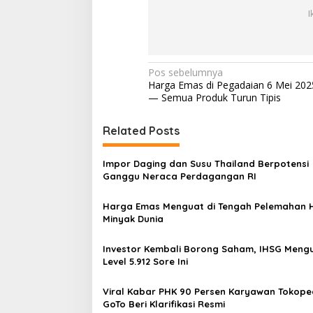
I
N
Pos sebelumnya
Harga Emas di Pegadaian 6 Mei 202
a
— Semua Produk Turun Tipis
v
i
Related Posts
g
Impor Daging dan Susu Thailand Berpotensi
a
Ganggu Neraca Perdagangan RI
s
Harga Emas Menguat di Tengah Pelemahan 
i
Minyak Dunia
p
o
Investor Kembali Borong Saham, IHSG Meng
Level 5.912 Sore Ini
s
Viral Kabar PHK 90 Persen Karyawan Tokope
GoTo Beri Klarifikasi Resmi