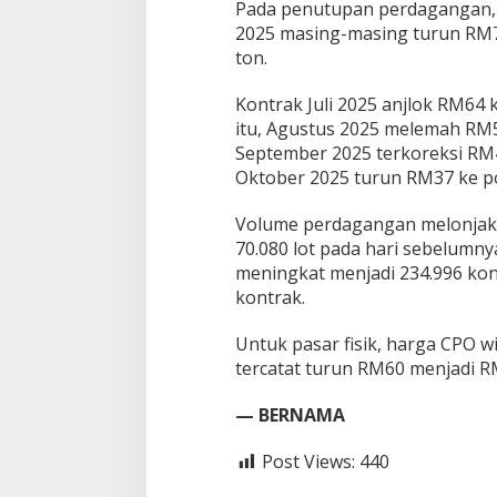
Pada penutupan perdagangan, 
g
2025 masing-masing turun RM7
g
ton.
i
J
a
Kontrak Juli 2025 anjlok RM64 
d
itu, Agustus 2025 melemah RM5
i
September 2025 terkoreksi RM4
P
Oktober 2025 turun RM37 ke po
e
n
y
Volume perdagangan melonjak 
e
70.080 lot pada hari sebelumny
b
meningkat menjadi 234.996 kon
a
kontrak.
b
Untuk pasar fisik, harga CPO w
tercatat turun RM60 menjadi R
— BERNAMA
Post Views:
440