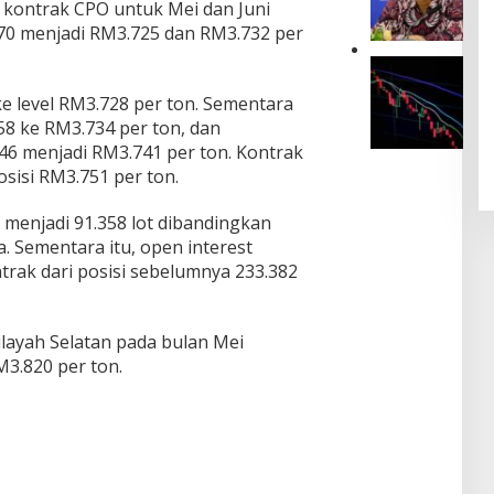
e
kontrak CPO untuk Mei dan Juni
s
b
m
M
0 menjadi RM3.725 dan RM3.732 per
a
a
e
y
h
I
n
a
,
n
g
S
Y
ke level RM3.728 per ton. Sementara
v
u
e
e
8 ke RM3.734 per ton, dan
e
a
b
n
s
t
6 menjadi RM3.741 per ton. Kontrak
u
T
t
d
sisi RM3.751 per ton.
t
e
o
i
P
t
r
T
e
a
menjadi 91.358 lot dibandingkan
K
e
n
p
a. Sementara itu, open interest
e
n
y
B
m
g
trak dari posisi sebelumnya 233.382
a
e
b
a
l
r
a
h
u
t
l
P
r
a
ilayah Selatan pada bulan Mei
i
e
a
h
M3.820 per ton.
B
l
n
a
o
e
G
n
r
m
a
d
o
a
s
i
n
h
d
T
g
a
a
e
S
n