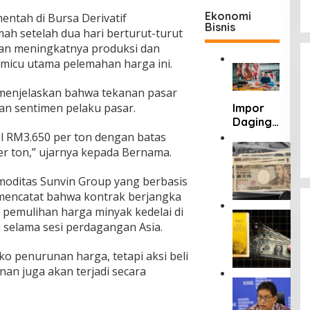
Ekonomi
entah di Bursa Derivatif
Bisnis
ah setelah dua hari berturut-turut
nan meningkatnya produksi dan
pemicu utama pelemahan harga ini.
 menjelaskan bahwa tekanan pasar
an sentimen pelaku pasar.
Impor
Daging
dan
vel RM3.650 per ton dengan batas
Susu
K
per ton,” ujarnya kepada Bernama.
u
Thailand
r
Berpote
omoditas Sunvin Group yang berbasis
s
nsi
 mencatat bahwa kontrak berjangka
R
Ganggu
pemulihan harga minyak kedelai di
u
H
Neraca
p
 selama sesi perdagangan Asia.
a
Perdag
i
r
angan
a
g
iko penurunan harga, tetapi aksi beli
RI
h
a
n juga akan terjadi secara
M
E
P
e
m
u
l
a
r