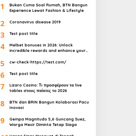
1
Bukan Cuma Soal Rumah, BTN Bangun
Experience Lewat Fashion & Lifestyle
2
Coronavirus disease 2019
3
Test post title
4
Melbet bonuses in 2026: Unlock
incredible rewards and enhance your
gameplay
5
cw-check-https://test.com/
6
Test post title
7
Lizaro Casino: Τι προσφέρουν τα live
tables στους παίκτες το 2026
8
BTN dan BRIN Bangun Kolaborasi Pacu
Inovasi
9
Gempa Magnitudo 5,6 Guncang Suez,
Warga Mesir Diminta Tetap Siaga