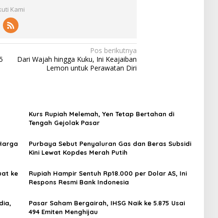
n
n
a
H
kuti Kami
B
g
h
a
e
a
a
r
r
h
m
g
a
G
,
a
s
e
I
M
Pos berikutnya
S
j
H
i
5
Dari Wajah hingga Kuku, Ini Keajaiban
u
o
S
n
Lemon untuk Perawatan Diri
b
l
G
y
s
a
M
a
i
k
e
k
d
P
n
D
i
a
g
u
Kurs Rupiah Melemah, Yen Tetap Bertahan di
K
s
u
n
Tengah Gejolak Pasar
i
a
a
i
n
r
t
a
i
Harga
Purbaya Sebut Penyaluran Gas dan Beras Subsidi
k
L
Kini Lewat Kopdes Merah Putih
e
e
L
w
e
uat ke
Rupiah Hampir Sentuh Rp18.000 per Dolar AS, Ini
a
v
Respons Resmi Bank Indonesia
t
e
K
l
o
dia,
Pasar Saham Bergairah, IHSG Naik ke 5.875 Usai
5
p
494 Emiten Menghijau
.