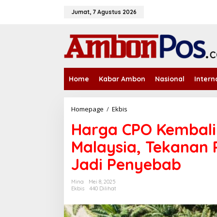
L
e
Jumat, 7 Agustus 2026
w
a
t
i
k
e
k
Home
Kabar Ambon
Nasional
Intern
o
n
t
e
Homepage
/
Ekbis
H
n
a
Harga CPO Kembali
r
g
Malaysia, Tekanan 
a
C
Jadi Penyebab
P
O
K
Mina
Mei 8, 2025
e
Ekbis
440 Dilihat
m
b
a