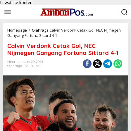
Lewati ke konten
Homepage
/
Olahraga
Calvin Verdonk Cetak Gol, NEC Nijmegen
Ganyang Fortuna Sittard 4-1
Calvin Verdonk Cetak Gol, NEC
Nijmegen Ganyang Fortuna Sittard 4-1
Mina
Januari 20, 2025
Olahraga
341 Dilihat