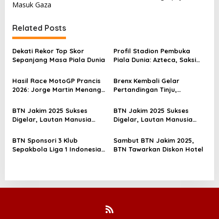
Masuk Gaza
i
g
Related Posts
a
s
Dekati Rekor Top Skor
Profil Stadion Pembuka
Sepanjang Masa Piala Dunia
Piala Dunia: Azteca, Saksi
i
Magis Pele-Maradona
p
Hasil Race MotoGP Prancis
Brenx Kembali Gelar
o
2026: Jorge Martin Menang
Pertandingan Tinju,
Dramatis, Francesco
Baharkam Polri Diapresiasi
s
Bagnaia Tersungkur!
atas Pembinaan Atlet Muda
BTN Jakim 2025 Sukses
BTN Jakim 2025 Sukses
Digelar, Lautan Manusia
Digelar, Lautan Manusia
Penuhi Jalan Sudirman
Penuhi Jalan Sudirman
Thamrin
Thamrin
BTN Sponsori 3 Klub
Sambut BTN Jakim 2025,
Sepakbola Liga 1 Indonesia
BTN Tawarkan Diskon Hotel
Dorong Ekosistem
Sepakbola dan Digitalisasi
Layanan Keuangan