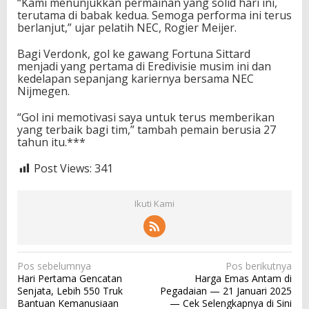
“Kami menunjukkan permainan yang solid hari ini,
terutama di babak kedua. Semoga performa ini terus
berlanjut,” ujar pelatih NEC, Rogier Meijer.
Bagi Verdonk, gol ke gawang Fortuna Sittard
menjadi yang pertama di Eredivisie musim ini dan
kedelapan sepanjang kariernya bersama NEC
Nijmegen.
“Gol ini memotivasi saya untuk terus memberikan
yang terbaik bagi tim,” tambah pemain berusia 27
tahun itu.***
Post Views:
341
Ikuti Kami
N
Pos sebelumnya
Pos berikutnya
Hari Pertama Gencatan
Harga Emas Antam di
a
Senjata, Lebih 550 Truk
Pegadaian — 21 Januari 2025
v
Bantuan Kemanusiaan
— Cek Selengkapnya di Sini